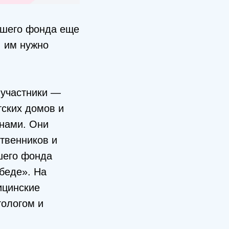
ашего фонда еще
, им нужно
 участники —
тских домов и
унами. Они
ственников и
ашего фонда
беде». На
ицинские
тологом и