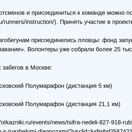
тсменов и присоединиться к команде можно по
.ru/runners/instruction/). Принять участие в прое
лагобегунам присоединились пловцы: фонд запу
авание». Волонтеры уже собрали более 25 тыс
 забегов в Москве:
сковский Полумарафон (дистанция 5 км)
сковский Полумарафон (дистанция 21,1 км)
/otkazniki.ru/events/news/tsifra-nedeli-827-918-rub
-s-tyazhelymi-diagnozami/?ysclid=lvdjwbd258742