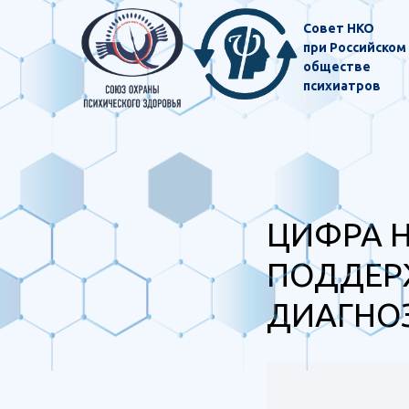
Совет НКО
при Российском
обществе
психиатров
ЦИФРА Н
ПОДДЕР
ДИАГНО