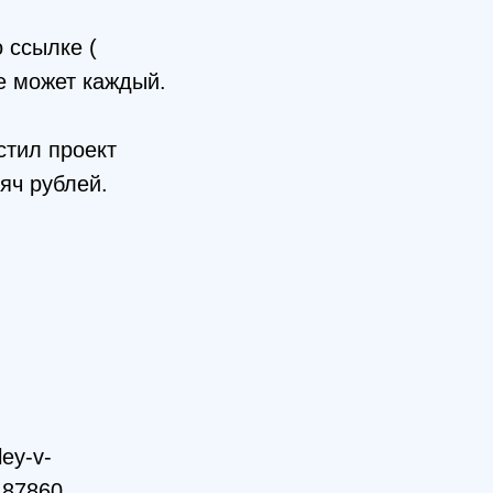
 ссылке (
кте может каждый.
стил проект
яч рублей.
ley-v-
187860