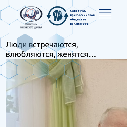
Совет НКО
при Российском
обществе
психиатров
Люди встречаются,
влюбляются, женятся…