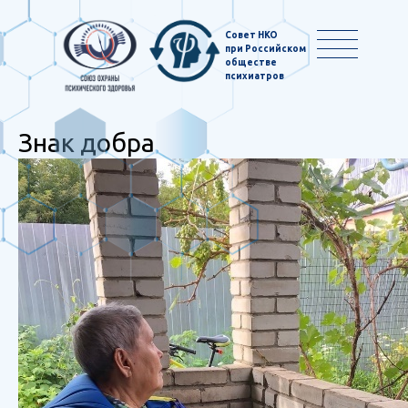
Совет НКО
при Российском
обществе
психиатров
Знак добра