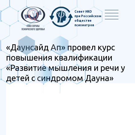
Совет НКО
при Российском
обществе
психиатров
«Даунсайд Ап» провел курс
повышения квалификации
«Развитие мышления и речи у
детей с синдромом Дауна»