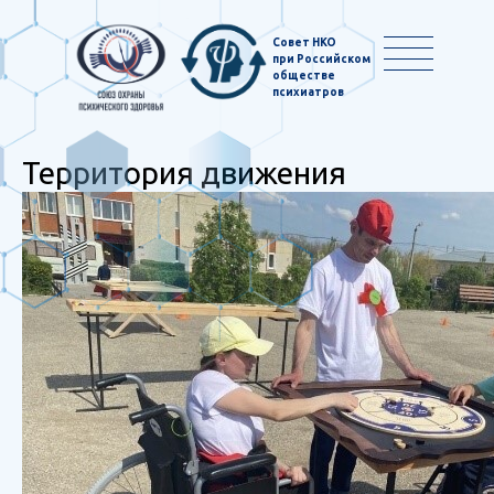
Совет НКО
при Российском
обществе
психиатров
Территория движения