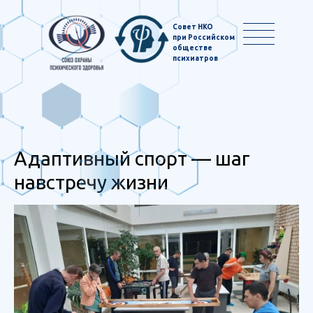
Совет НКО
при Российском
обществе
психиатров
Адаптивный спорт — шаг
навстречу жизни