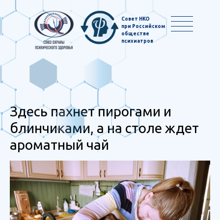
Совет НКО
при Российском
обществе
психиатров
Здесь пахнет пирогами и
блинчиками, а на столе ждет
ароматный чай