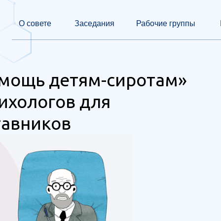
О совете
Заседания
Рабочие группы
омощь детям-сиротам»
ихологов для
тавников