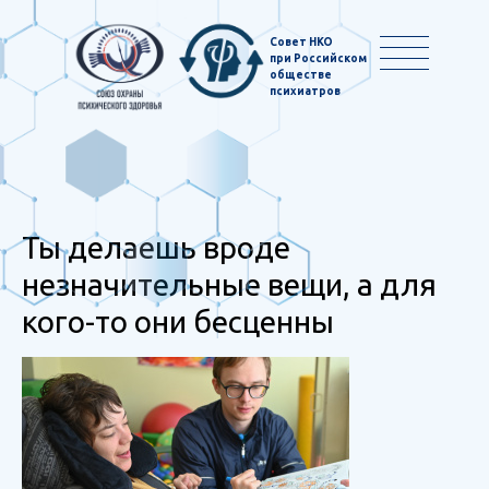
Совет НКО
при Российском
обществе
психиатров
Ты делаешь вроде
незначительные вещи, а для
кого-то они бесценны