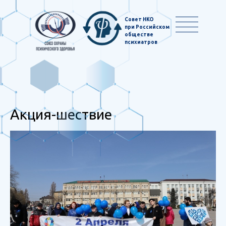
Совет НКО
при Российском
обществе
психиатров
Акция-шествие