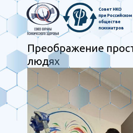
Совет НКО
при Российском
обществе
психиатров
Преображение прост
людях