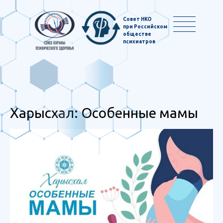
Совет НКО
при Российском
обществе
психиатров
Харысхал: Особенные мамы