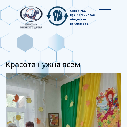
Совет НКО
при Российском
обществе
психиатров
Красота нужна всем