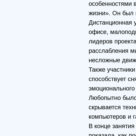
особенностями в
жизни». Он был
Дистанционная у
офисе, малоподв
лидеров проекта
расслабления мы
несложные движ
Также участники
способствует сн
эмоционального 
Любопытно было 
скрывается техн
компьютеров и г
В конце занятия
показала, как п