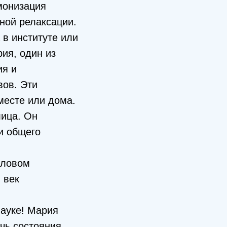
монизация
ной релаксации.
 в институте или
ия, один из
ия и
вов. Эти
месте или дома.
лица. Он
и общего
словом
 век
науке! Мария
чь состояния