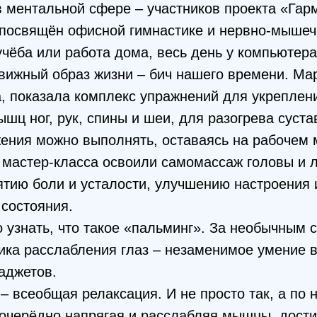
 ментальной сфере – участников проекта «Гар
 посвящён офисной гимнастике и нервно-мышеч
чёба или работа дома, весь день у компьютера
ижный образ жизни – бич нашего времени. Мар
, показала комплекс упражнений для укреплен
шц ног, рук, спины и шеи, для разогрева суста
ения можно выполнять, оставаясь на рабочем 
 мастер-класса освоили самомассаж головы и 
ятию боли и усталости, улучшению настроения 
состояния.
узнать, что такое «пальминг». За необычным 
ика расслабления глаз – незаменимое умение в
аджетов.
 – всеобщая релаксация. И не просто так, а по 
оочерёдно напрягая и расслабляя мышцы, дости