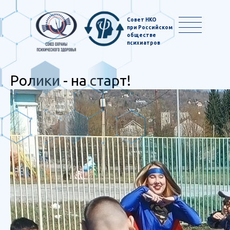
Совет НКО
при Российском
обществе
психиатров
Ролики - на старт!