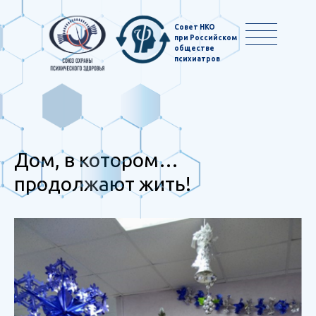
Совет НКО
при Российском
обществе
психиатров
Дом, в котором…
продолжают жить!