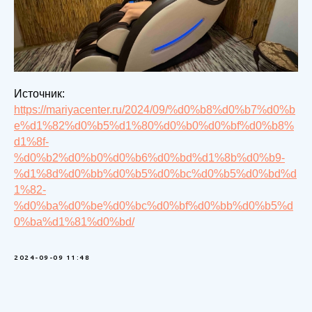
Источник:
https://mariyacenter.ru/2024/09/%d0%b8%d0%b7%d0%b
e%d1%82%d0%b5%d1%80%d0%b0%d0%bf%d0%b8%
d1%8f-
%d0%b2%d0%b0%d0%b6%d0%bd%d1%8b%d0%b9-
%d1%8d%d0%bb%d0%b5%d0%bc%d0%b5%d0%bd%d
1%82-
%d0%ba%d0%be%d0%bc%d0%bf%d0%bb%d0%b5%d
0%ba%d1%81%d0%bd/
2024-09-09 11:48