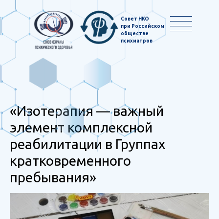
Совет НКО
при Российском
обществе
психиатров
«Изотерапия — важный
элемент комплексной
реабилитации в Группах
кратковременного
пребывания»