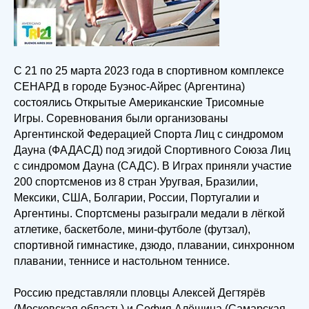
C 21 по 25 марта 2023 года в спортивном комплексе
СЕНАРД в городе Буэнос-Айрес (Аргентина)
состоялись Открытые Американские Трисомные
Игры. Соревнования были организованы
Аргентинской Федерацией Спорта Лиц с синдромом
Дауна (ФАДАСД) под эгидой Спортивного Союза Лиц
с синдромом Дауна (САДС). В Играх приняли участие
200 спортсменов из 8 стран Уругвая, Бразилии,
Мексики, США, Болгарии, России, Португалии и
Аргентины. Спортсмены разыграли медали в лёгкой
атлетике, баскетболе, мини-футболе (футзал),
спортивной гимнастике, дзюдо, плавании, синхронном
плавании, теннисе и настольном теннисе.
Россию представляли пловцы Алексей Дегтярёв
(Московская область) и София Алёшина (Самарская