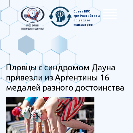
Совет НКО
при Российском
обществе
психиатров
Пловцы с синдромом Дауна
привезли из Аргентины 16
медалей разного достоинства