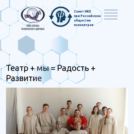
Совет НКО
при Российском
обществе
психиатров
Театр + мы = Радость +
Развитие