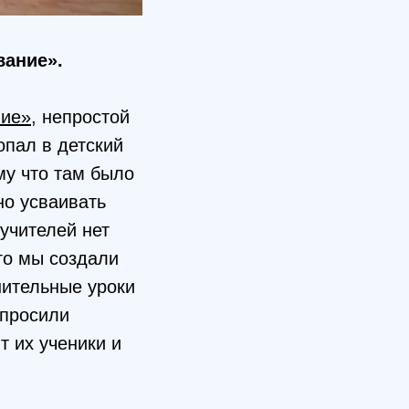
вание».
ние»
, непростой
опал в детский
му что там было
но усваивать
учителей нет
го мы создали
нительные уроки
опросили
т их ученики и