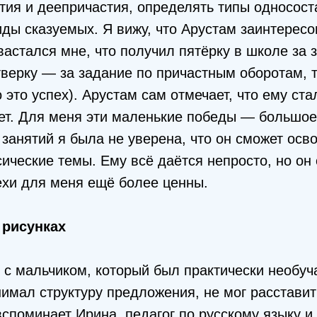
тия и деепричастия, определять типы односос
ды сказуемых. Я вижу, что Арустам заинтересо
хвастался мне, что получил пятёрку в школе за 
верку — за задание по причастным оборотам, 
 это успех). Арустам сам отмечает, что ему ста
ет. Для меня эти маленькие победы — большое
 занятий я была не уверена, что он сможет осв
ические темы. Ему всё даётся непросто, но он 
ехи для меня ещё более ценны.
 рисунках
с мальчиком, который был практически необуч
нимал структуру предложения, не мог расставит
споминает Ирина, педагог по русскому языку и