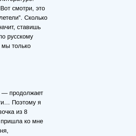
Вот смотри, это
летели”. Сколько
начит, ставишь
 по русскому
а мы только
я, — продолжает
ти… Поэтому я
вочка из 8
а пришла ко мне
ня,