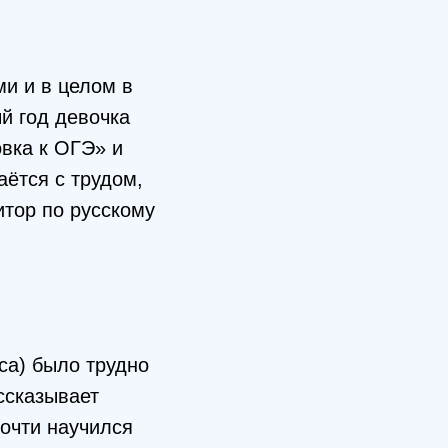
и и в целом в
ый год девочка
овка к ОГЭ» и
аётся с трудом,
итор по русскому
са) было трудно
ссказывает
почти научился