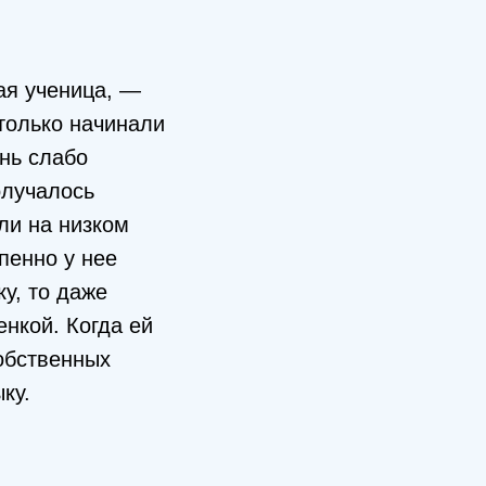
ая ученица, —
 только начинали
нь слабо
олучалось
ли на низком
пенно у нее
у, то даже
нкой. Когда ей
собственных
ку.