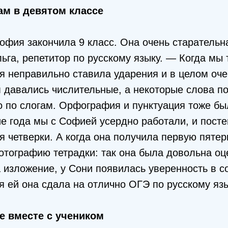
ам в девятом классе
офия закончила 9 класс. Она очень старательн
ьга, репетитор по русскому языку. — Когда мы
я неправильно ставила ударения и в целом оче
м давались числительные, а некоторые слова п
о по слогам. Орфография и пунктуация тоже бы
ие года мы с Софией усердно работали, и посте
я четверки. А когда она получила первую пятерк
тографию тетрадки: так она была довольна оце
а изложение, у Сони появилась уверенность в 
я ей она сдала на отлично ОГЭ по русскому язы
е вместе с учеником