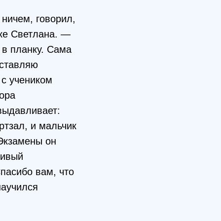
 ничем, говорил,
ке Светлана. —
 в планку. Сама
дставляю
 с учеником
пора
 выдавливает:
ртзал, и мальчик
 Экзамены он
сивый
пасибо вам, что
научился