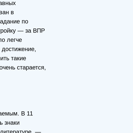
тавных
ван в
задание по
тройку — за ВПР
ло легче
 достижение,
оить такие
очень старается,
аемым. В 11
ь знаки
 литературе. —