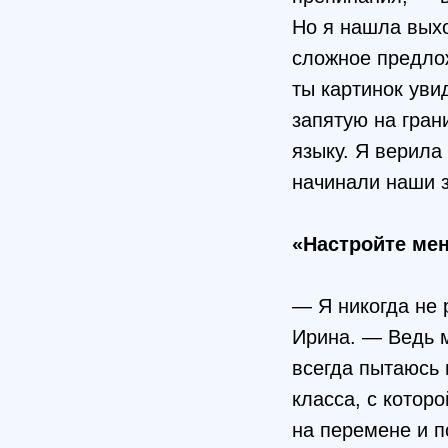
Но я нашла выхо
сложное предлож
ты картинок уви
запятую на гран
языку. Я верила 
начинали наши з
«Настройте мен
— Я никогда не 
Ирина. — Ведь 
всегда пытаюсь 
класса, с котор
на перемене и п