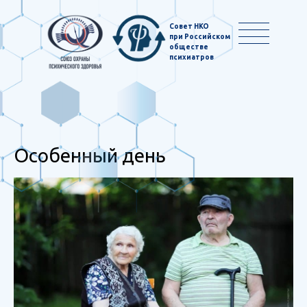
Совет НКО
при Российском
обществе
психиатров
Особенный день