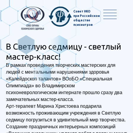
Совет НКО
при Российском
обществе
психиатров
В Светлую седмицу - светлый
мастер-класс!
В рамках проведения творческих мастерских для
людей с ментальными нарушениями здоровья
«Калейдоскоп талантов» ВОоБО «Специальная
Олимпиада» во Владимирском
психоневрологическом интернате прошло сразу два
замечательных мастер-класса.
Арт-терапевт Марина Христоева подарила
возможность проживающим учреждения в Светлую
седмицу погрузиться в удивительный мир творчества.
Создание праздничных интерьерных композиций