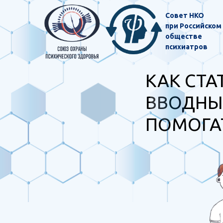
Совет НКО
при Российском
обществе
психиатров
КАК СТА
ВВОДНЫЙ
ПОМОГА