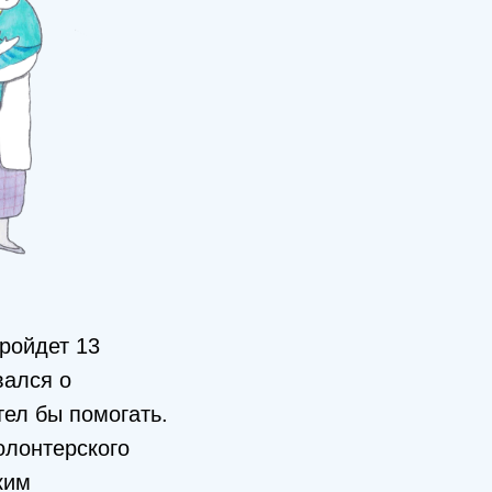
пройдет 13
вался о
тел бы помогать.
олонтерского
ким