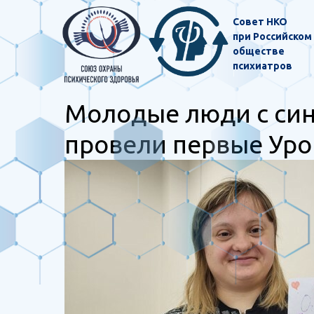
Совет НКО
при Российском
обществе
психиатров
Молодые люди с си
провели первые Уро